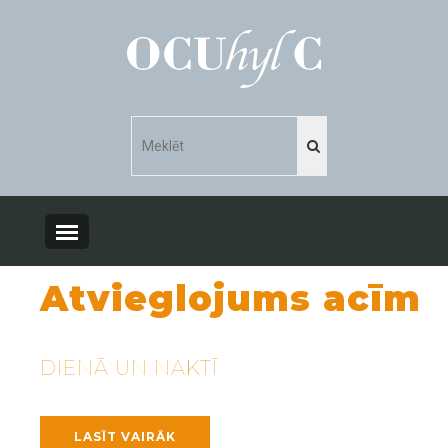
ieglojums acīm
OCU
UN NAKTĪ
BEZ K
 VAIRĀK
LASĪT