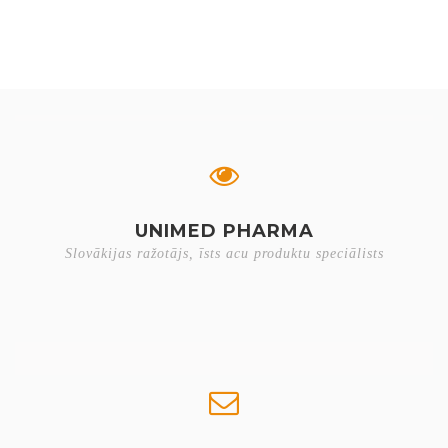
UNIMED PHARMA
Slovākijas ražotājs, īsts acu produktu speciālists