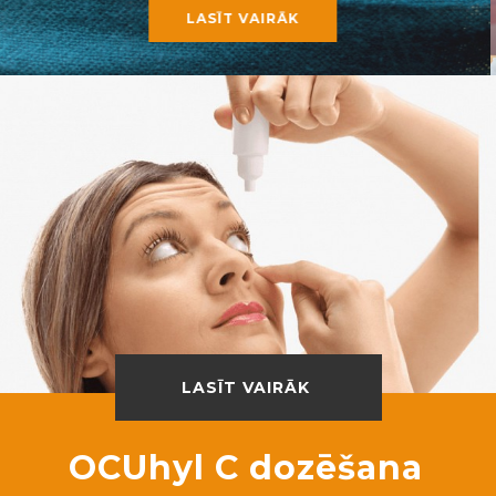
LASĪT VAIRĀK
LASĪT VAIRĀK
OCUhyl C dozēšana