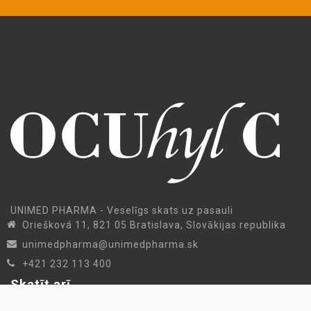
UNIMED PHARMA - Veselīgs skats uz pasauli
Oriešková 11, 821 05 Bratislava, Slovākijas republika
unimedpharma@unimedpharma.sk
+421 232 113 400
Skatīt arī